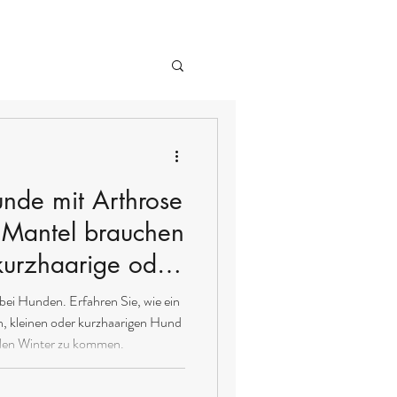
nde mit Arthrose
 Mantel brauchen
kurzhaarige oder
fitieren
bei Hunden. Erfahren Sie, wie ein
, kleinen oder kurzhaarigen Hund
h den Winter zu kommen.