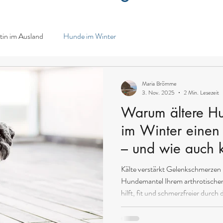
ztin im Ausland
Hunde im Winter
Maria Brömme
3. Nov. 2025
2 Min. Lesezeit
Warum ältere Hu
im Winter einen
– und wie auch 
kleine Hunde pro
Kälte verstärkt Gelenkschmerzen 
Hundemantel Ihrem arthrotischen
hilft, fit und schmerzfreier durc