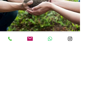
Trauer & Unterstützung
Der Verlust eines Tieres kann überwältigend sein.
Achten Sie in dieser Zeit auch auf sich selbst
und scheuen Sie sich nicht, Unterstützung
anzunehmen. Sprechen Sie mit Menschen, die
verstehen, wie besonders die Bindung zu einem
Tier ist. Es gibt Trauergruppen, Literatur und
Beratungsstellen, die speziell auf den Verlust
eines Haustieres eingehen.
Ihr Tier war einzigartig – und sein Verlust darf
genauso tief empfunden werden.